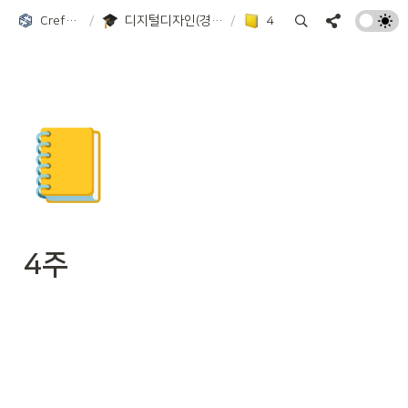
Crefactory
/
디지털디자인(경희대학교)
/
4주
📒
4주