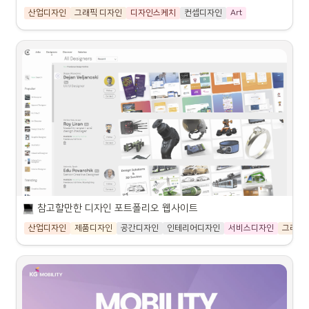
A- 이상
기말고사는 과제 대체입니다. 기말 과제는 프로젝트형으로 진행예
산업디자인
그래픽 디자인
디자인스케치
컨셉디자인
Art
ArtStation - Explore
B+이하 
55%
정이며 한학기 동안 공부한 여러분의 모든 과정을 평가하는 과정
Boffi Official Website - Made in Italy Furniture Brand
ArtStation is the leading
이니 만큼 최선을 다하시는 분들이 좋은 점수를 받을 수 있습니다.
*학교 규정에 의거 점수 배분
showcase platform for
Made in Italy craftsmanship,
games, film, media &
guided by the best designers.
https://www.artstation.com/?sort_by=community&dimension=all
entertainment artists.
Quality Kitchens,
 안내사항
과제 제출
https://www.boffi.com/en/
Components, Bathrooms and
Haraldbelker 
Furnishing Accessories.
모든 레포트와 과제는 기한내에 제출 필수입니다(기한을 못지키
1
.
본 수업은 산업디자인학과 1학년을 대상으로 한 디지털적 
Discover more!
거나 미제출시 점수 차감)
Luxury Kitchens Made in Germany
표현 방법을 습득하는 수업입니다. 단순한 그래픽만이 아닌 
Home
치수 개념이 들어가기 때문에 산업디자인학과가 아닌 분들
As the leading brand for
늦은 과제
https://www.haraldbelker.com/
에게는 수업 내용이 조금 맞지 않게 느껴질 수도 있는점 참
luxury kitchens made in
고바랍니다.
Germany and inventor of the
늦은 과제는 마감일 이후 24시간이 경과할 때마다 5%씩 감점합
https://www.poggenpohl.com/
modern kitchen, Poggenpohl
Fengzhu Design
니다.
2
.
개인용 노트북이 있으면 수업에 유리합니다. 앞으로 대학생
indelibly combines
활동안 작업물들을 1학년 때부터 차근차근 만들어나가려면 
architectural concepts and
FZD School of Design
Trendir
개인 pc로 처음부터 작업하는게 좋으니 참고바랍니다.
design principles with
 표절
Trendir is a cool collection of modern everything from
trendsetting product
https://fzdschool.com/
3
.
전반기 수업에 디지털 사진의 촬영과 보정에 대한 수업이 예
참고할만한 디자인 포트폴리오 웹사이트
furniture to architecture and interior design
offerings, outstanding
정되어 있습니다. 수동카메라가 있으시면 준비하시고, 없으
다른 사람의 생각을 자신의 것으로 제시하는 것은 글자 그대로 옮
craftsmanship, and technical
https://www.trendir.com/?fbclid=IwAR2krKfm6r5tG4gMNIbNLilEUCw8FAsmaiPbc_A-sRnvVBZp0VP3zNOlwpk
산업디자인
제품디자인
공간디자인
인테리어디자인
서비스디자인
그래픽
Design Jobs and Portfolios | Coroflot
신 분들은 본인의 스마트 폰에서 RAW파일로 저장이 가능
겨오든 자신의 말로 다시 표현하든 중대한 학문적 범죄입니다. 연
precisio…
한지 확인하시기 바랍니다(첫 수업때 확인예정). 수동카메라
구 윤리 가이드에서 표절에 대한 설명을 숙지하세요.
Coroflot is where designers
(DSLR, Mirrorless 등)나 휴대폰 사진 둘 다 무방하니 카메
are found and hired:
Archiproducts - Furniture, Design and Lighting
라가 없다고 무리해서 구입하시지는 않으셔도 됩니다.
companies post
https://www.coroflot.com/
Archiproducts.com, the most
 중간고사
opportunities and search for
powerful search engine for
creative candidates,
architecture and design
디자인 포트폴리오를 만드는데 도움이 될만한 웹사이트인 coroflot입니다.
중간고사는 과제 대체입니다. 과제는 수업의 진행상황에 따라 다
https://www.archiproducts.com/en
designers apply to jobs and
products