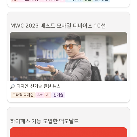
•
자의 최우선 순위이자 사용 사례가 될 것이다. AI 검색은 구글과 같은 클라우드 
통합: 다른 것처럼 보이는 것들을 같은 것으로 연결하는 것입니다. 예를 
기반 검색뿐만 아니라 온디바이스에도 적용돼 ‘강아지와 찍은 사진을 어디에 
들어, 스티브 잡스는 컴퓨터와 예술을 통합하여 애플의 제품 디자인에 혁
관련기사
뒀지?’와 같은 질문을 해결할 수 있다. 또한 모바일 사용자가 더 나은 사진과 동
신을 가져왔습니다. 통합적 창의력을 개발하려면, 다양한 분야나 문화에 
영상을 제작하도록 도와주는 용도로도 사용될 것이며, 이미 사용되고 있다”라
대해 배우고, 비유나 은유를 사용하고, 상반된 개념들을 결합하는 등의 방
Design Wars: Microsoft Designer vs Canva
고 말했다.예를 들어 애플 인텔리전스 플랫폼에서는 사용자가 단어 프롬프트로 
법이 도움이 될 수 있습니다.
MWC 2023 베스트 모바일 디바이스 10선
Interestingly, soon after the
이미지를 
생성
할 수 있다. ‘옥상’이라는 단어를 입력하면 도시의 옥상 이미지가 
•
launch of Microsoft’s
분할: 같은 것처럼 보이는 것들을 부분으로 나누어 구분하는 것입니다. 예
생성되며, 이 이미지를 애니메이션이나 그림으로 만들어 메시지로 전송할 수도 
Designer, Canva launched an
를 들어, 존 코크스는 설탕과 물로 이루어진 콜라를 성분별로 분할하여 다
https://analyticsindiamag.com/design-wars-microsoft-designer-vs-canva/
있다. 또한 음성 비서 시리는 애플 인텔리전스를 사용해 음성 명령을 더 잘 해석
AI image generator which
이어트 콜라를 만들었습니다. 분할적 창의력을 개발하려면, 추상적인 개
하고 정확한 응답을 제공할 수 있다. 또한 생성형 AI를 사용하는 스마트폰이 사
uses Stable Diffusion
념들을 구체적으로 나누고, 복잡한 문제들을 단순화하고, 일반화된 규칙
용자와 사용자의 선호도에 대해 더 많이 학습할수록 일반적인 컨시어지 같은 
들에 예외를 찾는 등의 방법이 도움이 될 수 있습니다.
서비스도 더 개선될 가능성이 높다.
휴대폰 사용 방식을 ‘완전히 바꿀’ 생성형 
•
전경화: 배경 속에 숨어 있는 중요한 정보나 패턴을 찾아내는 것입니다. 
AI
IDC 월드와이드 트래커팀의 수석 연구 책임자 
나빌라 포팔
은 “앞으로 등장할 
예를 들어, 프란시스 크릭은 DNA의 이중 나선 구조를 발견하기 위해 X선 
모든 사용 사례를 파악하기에는 아직 이르지만 한 가지는 확실하다. 생성형 AI
마이크로소프트, 모든 업무 생산성 도구에 초거대ai 
회절 사진에서 미세한 세부사항을 파악했습니다. 전경화적 창의력을 개
가 스마트폰과 상호 작용하는 방식을 완전히 변화시킬 것이라는 점”이라고 말
결합
발하려면, 관찰력과 집중력을 키우고, 현재와 다른 가능성을 열어보고, 비
했다.IDC는 보고서에서 2028년까지 생성형 AI 스마트폰 출하량이 전체 시장
판적으로 사실과 의견을 구분하는 등의 방법이 도움이 될 수 있습니다.
의 70%에 이를 것으로 예상했다. 올해만 해도 AI 지원 스마트폰 출하량은 
디자인-신기술 관련 뉴스
360% 이상 성장해 2억 3,420만 대에 달할 전망이다. 이는 2024년 전체 스마
트폰 시장의 19%에 해당한다.IDC는 생성형 AI 기능을 지원하는 스마트폰이 
그래픽 디자인
Art
AI
신기술
대중화되면서 보다 개인화되고 능동적인 AI 비서의 잠재력도 커지고 있다고 밝
(출처)원문보기:
혔다. IDC는 “소비자 수요, 애플리케이션 개발 및 전반적인 산업 성장에 의해 
https://www.itworld.co.kr/mainnews/280435#csidx6717be464ea3
나타나는 진화는 향후 10년을 스마트폰 시장에서 가장 흥미로운 시기로 만들 
70abb2183876dad1a79
것”이라고 설명했다.전문가들은 스마트폰, 노트북, IoT 디바이스에 내장되는 
하이패스 기능 도입한 맥도날드
것처럼 AI 기능과 도구가 엣지로 더 많이 이동할 것이라고 봤다. 클라우드 컴퓨
•
2023년 MWC에서는 스마트폰, 웨어러블, 노트북 등 다양한 모바일 디바
팅 시설이나 사설 데이터센터보다도 데이터와 가까운 네트워크 엣지의 사용자 
이스가 전시되었다.
근처에서 AI 연산이 이뤄지는 경우가 많기 때문이다. 
클라우드에서 엣지로의 