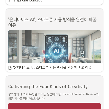
Smartphone Concept
world spanning diverse
https://ariklevy.fr/
sectors from manufacturing
and technology to
transportation, fashion, and
Jasper Morrison | Home
luxury goods.
2022년, 떠들썩했던 KG그룹의 쌍용차 인수 이후 새롭게 출발을 다지자는 의
'온디바이스 AI', 스마트폰 사용 방식을 완전히 바꿀 
https://jaspermorrison.com/
미로 진행되는 디자인 공모전이라 생각됩니다. 익스테리어, 인테리어, UX디자
이유
인까지 모두 도전 가능하니 관심있는 분들은 해보셔도 좋을 것 같습니다. 마감
은 4월 16일 홈페이지 접수입니다.
Konstantin Grcic Industrial Design
http://konstantin-grcic.com/
디자인 공모전과 관련된 웹사이트들을 공유합니다.
'온디바이스 AI', 스마트폰 사용 방식을 완전히 바꿀 이유
Cultivating the Four Kinds of Creativity
애플, 삼성을 비롯한 스마트폰 및 반도체 제조업체는 하드웨어에 AI 기능을 탑
재해 엣지 디바이스와의 상호 작용 방식을 근본적으로 바꾸고 있다. 
 ⓒ Getty 
창의성의 네 가지 유형을 기르는 방법에 대한 Harvard Business Review의 
Images Bank애플이 생성형 AI 도구가 포함된 
iOS 18.1
의 초기 프리뷰 버전
최근 기사를 정리해보았습니다.
을 출시한 데 이어 IDC는 4년 내에 스마트폰 4대 중 3대가 AI 기능을 실행할 것
이라고 
전망
했다.애플은 지난 6월 개발자 컨퍼런스에서 
애플 인텔리전스
 플랫
폼을 통해 아이폰에 AI 기능을 추가한다고 발표했다. 지난달 29일에는 iOS 