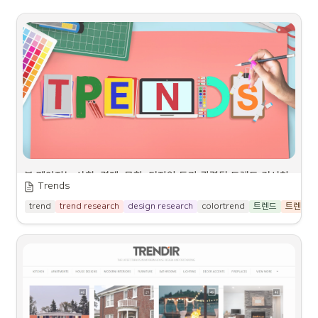
새로운 부가가치 창출 및 비즈니스 모델 창출에도 핵심적인 역할
 읽기 과제
을 수행하고 있다.
본 수업에서는 이러한 변화에 맞춰 산업디자인의 기초를 배양함과 
동시에, 시대적 흐름에 입각한 디자인적 사고 (Design Thinking)
 강의 일정
를 강조하고자 한다. 이를 위해, 학생들은 디자인 기초 이론 및 기
법을 배우면서 동시에 다양한 산업 현장에서 발생하는 실제 문제
를 해결해 나가는 능력을 길러나갈 것이다. 특히, AI 분야에서의 
 평가 기준
새로운 기술과 도구들을 활용하여 문제 해결과 창의적인 디자인을 
진행할 예정이다.
본 수업의 목표는 다음과 같다.
평가 항목
출석: 
20%
 수업 목표
본 페이지는 사회, 경제, 문화, 디자인 등과 관련된 트렌드 리서치
중간고사: 
20%
Trends
에 도움이 될 수 있는 웹사이트를 모아놓은 페이지 입니다.
과제 및 보고서: 
10%
기말고사:
trend
trend research
design research
colortrend
트렌드
트렌드리
1
.
4차 산업혁명에 대한 이해와 디자인적 사고 배양
기타(태도, 발표, 성실성 등): 
10%
디자인 트렌트 관련
2
.
새로운 트렌드에 맞춘 디자인 리서치 및 방법론(AI)을 통한 
아이디어 발상 기법 훈련
KCC Design Blog
등급
3
.
Design sketch, 2D, 3D S/W를 이용한 시각화 훈련
KCC Design Trend 디자인 트렌
A- 이상
드 정보 공유
4
.
단계별 프리젠테이션을 통한 커뮤니케이션 능력 배양
B+이하 
55%
https://kcccolorndesign.com/
5
.
리서치 단계의 빅데이터 활용법 기초 습득
*학교 규정에 의거 점수 배분