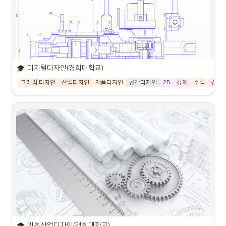
•
홈페이지:
 https://crefactory.net
수업 개요
본 수업은 디지털 이미지의 기본 개념 및 원리를 이해하고 기본적인 이미지 편
집 소프트웨어 활용 능력을 강화하기 위한 수업입니다. 산업디자인에 적용 가
능한 이미지 제작 및 보정 실습을 통해 기초 실무 능력을 함양하고, 산업디자이
너에게 필요한 기본적인 소양과 표현능력을 향상시키는 것을 목표로 합니다.
디지털디자인(경희대학교)
그래픽 디자인
산업디자인
제품디자인
공간디자인
2D
강의
수업
경희
강의 계획서(클릭)
디지털디자인
강사: 김성호
교수
강의실:
 예224
이메일:
 seongkid@khu.ac.kr
강의:
 수 오전 9:00~12:50
기초산업디자인(경희대학교)