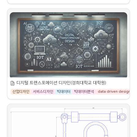
2024학년도 2학기 디지털이미징 강의 계획서
강좌명:
교수명:
학수번호-분반:
이수구분:
연구실:
전화:
디지털 트렌스포메이션 디자인(경희대학교 대학원)
2024학년도 2학기 강의 계획서
개설학과:
산업디자인
서비스디자인
빅데이터
빅데이터분석
data driven design
A
학점:
디지털트랜스포메이션디자인 (ID7015-00)
이메일:
 seongkid@khu.ac.kr
강의 시간:
강의실:
•
교수:
 김성호 (산업디자인학과)
홈페이지:
•
학점:
 3
•
수업용: 
crefactory.net
•
이메일:
 seongkid@khu.ac.kr
•
개인용: 
crefactory.net
수업 언어:
•
강의 시간:
 월요일 13:30-16:15 (예314)
면담 시간:
 [정보 없음]