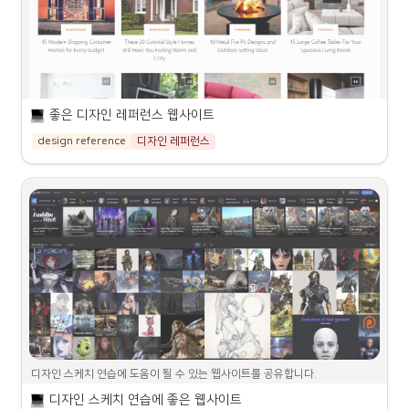
hida - Color Material Finish specialists (히다랩)
 읽기 과제
과제 제출
hida, Innovative CMF(Color
Material Finish) Design Lab,
모든 레포트와 과제는 기한내에 제출 필수입니다(기한을 못지키
product design, industrial
항목 위로 마우스를 가져간 다음 
를 클릭해 
⤢ 열기
거나 미제출시 점수 차감)
https://www.hidalab.com/eng/trend_library/
design, 히다 CMF디자인, 히다랩
교과서를 살 수 있는 링크 등의 정보를 추가하세요.
늦은 과제
좋은 디자인 레퍼런스 웹사이트
www.pantone.com
늦은 과제는 마감일 이후 24시간이 경과할 때마다 5%씩 감점합
design reference
디자인 레퍼런스
https://www.pantone.com/articles/fashion-color-trend-report
 강의 일정
니다.
Shutterstock 2022 크리에이티브 트렌드: 데이터 기반 인사이트
 표절
디자인 관련 다양한 레퍼런스를 공유하니 많은 작업에 참고하세요.

 평가 기준
Shutterstock 사용자 및
저도 실무 때 많이 활용하던 사이트들입니다.
다른 사람의 생각을 자신의 것으로 제시하는 것은 글자 그대로 옮
Shutterstock AI로부터 수집한 데
겨오든 자신의 말로 다시 표현하든 중대한 학문적 범죄입니다. 연
이터를 기반으로 한 2022 상위 트
https://content.shutterstock.com/creative-trends/ko.html
WMF Online Shop | Tradition and Quality Since 170 Years
평가 항목
렌드를 확인하여 다가올 한 해의 트
구 윤리 가이드에서 표절에 대한 설명을 숙지하세요.
렌드를 선도하세요.
Largest & most exclusive selection of elegant premium cutlery,
출석: 
20%
coffee machines and more. ✓Free & fast shipping from 49€.
중간고사: 
20%
✓Purchase on account ✓Shop now!
 중간고사
https://www.wmf.com/de/en/
과제 및 보고서: 
10%
기말고사:
중간고사는 과제 대체입니다. 과제는 수업의 진행상황에 따라 다
기타(태도, 발표, 성실성 등): 
10%
Arclinea | La Cucina Italiana di Design
르게 부여될 수 있습니다.
Le cucine Arclinea sono sinonimo di eccellenza, dotate di
디자인 스케치 연습에 도움이 될 수 있는 웹사이트를 공유합니다.
elementi innovativi che esaltano il piacere di cucinare e
 기말고사
등급
Artstation
디자인 스케치 연습에 좋은 웹사이트
condividere.
https://arclinea.com/it/