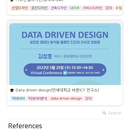
 강의 소개
산업디자인
공간디자인
건축디자인
UI/UX
서비스디자인
강의
수업
경
강의 계획서(클릭)
기초산업디자인1
이 강의는 산업디자인 전공 1학년 학생들을 대상으로, 디자인의 
기초적인 소양을 배양하는 것을 목적으로 한다. 산업디자인은 3D 
입체 디자인이 중심이 되며, 이 강의에서는 산업디자이너가 필요
강사: 김성호
교수
한 기초적인 표현 방법을 디지털 장비를 사용해서 배울 것이다.
강의실:
 예306
구체적으로는 다양한 디지털 도구와 기술을 사용하여, 산업디자인 
분야에서 필요한 디자인 기초 요소를 습득하고, 2D 그래픽 및 설
이메일:
 seongkid@khu.ac.kr
계, 렌더 등 디지털 디자인 기술을 연구할 것이다. 또한, 디자인 기
획과 아이디어 발굴, 디자인 프로세스와 기본 디자인 원리 등을 배
강의:
 수 오후 13:30~17:20
우며, 이러한 요소들이 산업디자인 분야에서의 효과적인 디자인 
구현과 상호작용에 어떻게 기여하는지 알아볼 것이다.
 수업 목표
 강의 소개
Data driven deisgn(연세대학교 바른ICT 연구소)
1
.
디지털 렌더링 기초(Photoshop, Inllustrator 등)
빅데이터
빅데이터분석
data driven design
강의
현재의 사회는 인공지능, 딥러닝, 유비쿼터스 컴퓨팅, IoT, Carm 
2
.
도면 드로잉 기초(AutoCAD)
Tech, 빅데이터, 메이커 운동, Ambient Intelligence, O2O 등
Search
3
.
판넬 및 장표 구성 기초(Photoshop, Inllustrator, 
으로 대표되는 4차 산업혁명을 맞이하고 있다. 최근 AI 기술의 발
Powerpoint 등)
전은 기업과 산업 현장에서 더욱 적극적으로 활용되면서, 디자인 
분야에서도 높은 관심을 받고 있다. 이러한 변화에 맞추어 디자인
References
4
.
아이디어 시각화
적 사고 (Design Thinking)는 단순한 문제 해결에서 더 나아가 