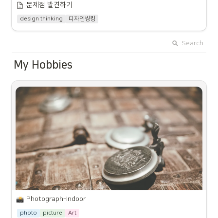
보니 자연스럽게 최근 유통업계 화
것으로 예상된다. 2026년쯤에는 중급형 기기에 이 기술이 채택돼 생성형 AI 대
문제점 발견하기
◦
LG 벨벳 2: 6.8인치 OLED 디스플레이, 8GB RAM, 128GB 저장공
두 중 하나가 드라이브스루가 됐다.
중화를 향한 중대한 도약을 기대할 수 있을 것”이라고 말했다. 
인기 끝내주는 눈달린 챗GPT 'AskUp' 카톡 챗봇... 3
간, 4300mAh 배터리, 5G 지원, 48MP 카메라 등의 스펙을 갖춘 
효율적으로 드라이브스루 매장을
design thinking
디자인씽킹
ciokr@idg.co.kr
스마트폰
운영하는 것이 곧 경쟁력이 된 셈이
일만에 채널친구 3만명 돌파, 최적의 답 찾아 제공
다.'드라이브스루'의 원조 맥도날드
원문보기:
◦
소니 엑스페리아 5 III: 6.1인치 OLED 디스플레이, 8GB RAM, 
역
원문보기:
Search
256GB 저장공간, 4500mAh 배터리, 5G 지원, 12MP 카메라 등
https://www.ciokorea.com/news/346525#csidx83b694d8d3357fc9
의 스펙을 갖춘 스마트폰
7214b84acbd3c1e
https://www.itworld.co.kr/topnews/279613#csidx47eb6141ffd205
My Hobbies
19b47abf47ce171a6
◦
노키아 10: 6.5인치 LCD 디스플레이, 6GB RAM, 128GB 저장공
•
간, 4000mAh 배터리, 5G 지원
화상회의는 코로나19 팬데믹으로 인해 급격히 증가했지만, 이제는 다시 
감소하는 추세이다.
•
화상회의 수요가 감소하는 이유는 다음과 같다.
◦
코로나19 백신 접종률이 높아져서 대면 회의가 가능해졌다.
◦
화상회의의 품질과 안정성이 떨어져서 사용자들의 만족도가 낮아
졌다.
◦
화상회의의 비용과 복잡성이 증가해서 관리하기 어려워졌다.
◦
화상회의의 과도한 사용이 직원들의 스트레스와 번아웃을 유발했
다.
◦
화상회의의 한계로 인해 협업과 창의성이 저하되었다.
•
화상회의의 수요를 늘리기 위해서는 다음과 같은 방안이 필요하다.
Photograph-Indoor
◦
화상회의의 품질과 안정성을 개선하고, 다양한 플랫폼과 호환되도
록 하여 사용자 경험을 향상시킨다.
photo
picture
Art