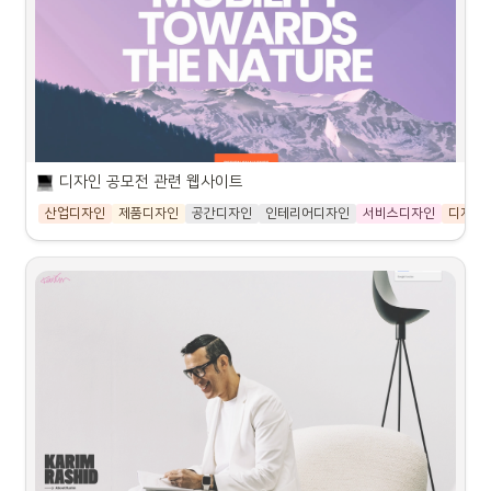
르게 부여될 수 있습니다.
post portfolios of their work.
이곳은 전세계 디자이너들이 자신의 포트폴리오를 공유하고 홍보하는 자리로 
모든 디자이너가 참여할 수 있는 좋은 플랫폼입니다.
 기말고사
관심 있으신 분들께서는 참여해보시는 것도 좋을 것 같습니다. 저 또한 학생때 
이곳에 포트폴리오를 올리기도 했고 채용의뢰도 받아보기도 했던 경험이 있었
기말고사는 과제 대체입니다. 기말 과제는 프로젝트형으로 진행예
습니다.
정이며 한학기 동안 공부한 여러분의 모든 과정을 평가하는 과정
이니 만큼 최선을 다하시는 분들이 좋은 점수를 받을 수 있습니다.
디자인 공모전 관련 웹사이트
 안내사항
산업디자인
제품디자인
공간디자인
인테리어디자인
서비스디자인
디자인
1
.
이번학기 본 수업에서는 전반기에 빅데이터 리서치 방법을 
KG모빌리티 디자인 공모전
최초로 도입하고자 하는 수업입니다.

2030년을 준비할 미래 운송수단의
데이터 리서치는 이론 공부가 반드시 필요한 분야이므로 반
비전을 찾습니다.
드시 관심이 있는 학생들이 수업에 참여하시길 권장합니다. 
개인적인 비용이 일부 발생할 수 있으니 참고바랍니다.
http://challenge.smotor.com/
2
.
안내드리는 소프트웨어를 사용할 수 있도록 권장합니다
KG모빌리티 디자인 공모전 2023“2030년을 준비할 미래 운송수
(NodeXL, Rhino, Sketchup 등).
단의 비전”