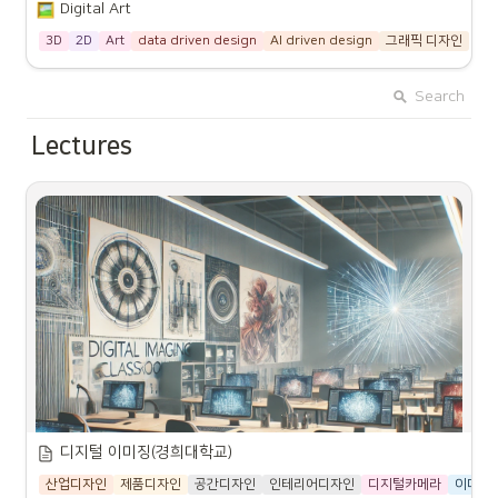
Digital Art
3D
2D
Art
data driven design
AI driven design
그래픽 디자인
Search
Lectures
디지털 이미징(경희대학교)
산업디자인
제품디자인
공간디자인
인테리어디자인
디지털카메라
이미지