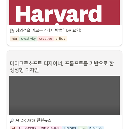
18.1 개발자 베타 버전을 통해 아이폰 15 프로는 물론 이후의 아이폰에 적용될 
AI 도구와 시리(Siri) 개선 사항을 공개했다. 애플 인텔리전스는 M시리즈 맥에
도 탑재될 예정이다.향후 2년 동안 생성형 AI를 지원하는 스마트폰은 빠르게 
증가할 것으로 예상된다. 하지만 현재로선 아이폰 15 프로, 구글 픽셀 8 프로, 
삼성 갤럭시 Z 플립 6와 같은 플래그십 기기로 제한될 가능성이 높으며, 제조 
창의성을 기르는 4가지 방법
(HBR 요약)
비용도 문제가 될 수 있다.IDC의 휴대폰 연구 디렉터인 앤서니 스카셀라는 “성
능 좋은 칩셋은 저렴하지 않다. 시간이 흐르면서 디바이스 제조업체와 AI 애플
hbr
creativity
creative
article
리케이션 간의 경쟁이 치열해질수록 보다 저렴한 모델에도 이런 기능이 추가될 
것으로 예상된다”라고 설명했다.현재 대부분의 하이엔드 모바일 프로세서에는 
AI 가속기 또는 신경 처리 장치(NPU)가 포함돼 있다. 기술 산업 리서치 회사인 
J. 골드 어소시에이츠(J. Gold Associates)의 수석 애널리스트인 잭 골드에 
따르면 
Arm 프로세서
 아키텍처는 라이선스 사용자를 위한 NPU 구성 요소를 
마이크로소프트 디자이너, 프롬프트를 기반으로 한 
제공하고 있으며, 인텔, 퀄컴, 미디어텍 및 삼성 모바일 칩에는 자체 NPU 구현 
생성형 디자인
방식이 있다.골드는 “현재 대부분 하이엔드 기기에 NPU가 적용되고 있지만 결
국에는 저가형 기기에도 탑재될 것으로 보인다. 향후 2~3년 안에 100달러짜리 
저가형 스마트폰을 제외하고는 AI 가속 기능이 내장되지 않은 모바일 프로세서
를 찾기 어려울 것”이라고 설명했다.골드에 따르면 스마트폰에서 생성형 AI를 
실행할 때의 최대 장점은 사용자 데이터가 기기 외부로 이동하지 않는다는 것
이다. 프라이버시 보호와 보안이 모두 강화되고 로컬에서 실행되는 앱, 이를테
면 오디오, 비디오, 디지털 지원, 기기 관리 등은 AI 가속의 이점을 누릴 수 있
다.모바일 디바이스의 생성형 AI는 ‘친근한’, ‘전문적인’, ‘간결한’ 등 다양한 대화 
이 기사는 창의적 사고를 네 가지 유형으로 구분하고 있습니다. 그리고 각 유형
톤을 선택해 새 메시지와 이메일을 생성하는 등 특정 기능을 자동화할 수 있다. 
에 따라 창의력을 향상시킬 수 있는 방법과 도구를 소개하고 있습니다. 네 가지 
또한 생성형 AI 도구를 사용해 디지털 대화에서 글머리 기호를 가져와 ‘세줄 요
AI-BigData 관련뉴스
유형은 다음과 같습니다:
약(TL;DR)’ 등의 글머리를 생성할 수도 있다.골드는 “검색은 항상 모바일 사용
AI
서비스디자인
빅데이터분석
빅데이터
뉴스
최신뉴스